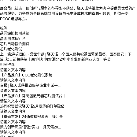
展会虽已结束，但创新与服务的征程永不落幕，驿天诺将继续为客户提供最优质的产
品与服务，力争成为全球高端封测设备与光电集成技术的卓越引领者，期待丹麦
ECOC与您再会。
标签
晶圆缺陷检测系统
晶圆测试探针台
芯片自动耦合测试
芯片老化测试
上一篇:
喜迎国庆 · 盛世华诞 | 驿天诺与全国人民共祝祖国繁荣昌盛，国泰民安！
下一
篇:
驿天诺荣获第十届“创客中国”湖北省中小企业创新创业大赛一等奖
相关推荐
请输入文本内容
【产品推介】COC老化测试系统
请输入文本内容
喜报 | 驿天诺获批省级制造业中试平...
请输入文本内容
【产品推介】常高温激光器芯片测试台｜...
请输入文本内容
热烈祝贺武汉驿天诺5月底签约订单破亿...
请输入文本内容
【重磅首发】24通道精密源表上线：全...
请输入文本内容
聚力创新彰显“智造”实力｜驿天诺20...
请输入文本内容