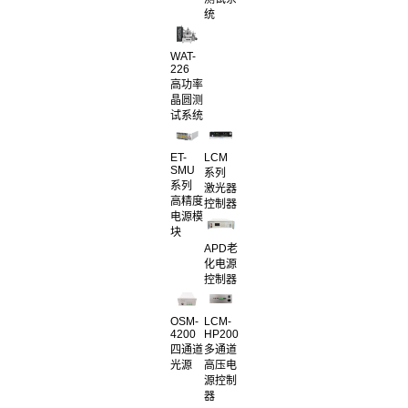
统
WAT-
226
高功率
晶圆测
试系统
ET-
LCM
SMU
系列
系列
激光器
高精度
控制器
电源模
块
APD老
化电源
控制器
OSM-
LCM-
4200
HP200
四通道
多通道
光源
高压电
源控制
器