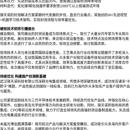
成本压力：先进封装成本占比超35%，亟需通过智能检测降本增效
材料迭代：氮化镓/碳化硅器件要求耐受1000℃以上极端测试环境
驿天诺的封测解决方案紧跟时代发展的步伐，直击行业痛点，其独创的AI+先进视觉
+机器学习技术架构，实现封测流程与效率最优化。
硬核技术矩阵引爆展台
展会期间，我司展出的封测设备成为现场焦点之一，吸引了大量业内专家与专业观众
驻足参观。展台前始终人流不断，来访观众就设备性能、技术特点及应用场景等与我
司技术人员进行了深入且热烈的交流，现场互动频繁，探讨氛围浓厚。
现场技术人员与来访嘉宾围绕设备性能、工艺难点及行业应用等议题展开了多轮深入
而热烈的探讨，互动氛围融洽而专业。众多客户对我司设备所体现出的技术突破与稳
定性给予了高度评价，尤其对其在精度、效率及集成度方面的创新表现出了浓厚合作
意向。本次展出不仅有效提升了品牌行业影响力，也为后续合作奠定了坚实基础。
持续优化 构建国产封测新基建
武汉驿天诺科技有限公司深耕光电集成领域，凭借多项突破性技术，成功攻克诸多“卡
脖子”难题，产品性能达到国际一线标准，目前已为海内外众多知名产业客户提供产品
与服务。
公司紧密追踪硅光与三代半导体技术发展趋势，持续迭代优化产品线，并强化在核心
零部件、仪器仪表及光学组件等方向的自主研发与创新。同时，驿天诺积极布局异质
集成、CPO等前沿技术领域，致力于打造全球领先的高端封测设备制造能力，矢志成
为光电集成技术的行业引领者。
本届光博会圆满落幕！我司前沿产品与解决方案备受瞩目，成功吸引众多海内外客户
深入洽谈，收获丰硕，品牌影响力与行业竞争力显著提升。