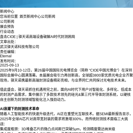
新闻中心
您当前位置 :
首页
新闻中心
公司新闻
公司新闻
展会预告
行业动态
直击CIOE | 驿天诺高端设备破解AI时代封测困局
文章出处：
武汉驿天诺科技有限公司
责任编辑：
Eternal
发布时间：
2025-09-13
2025年9月10-12日，第26届中国国际光电博览会（简称 “CIOE中国光博会”）在深圳
国际会展中心圆满落幕。本届展会吸引力再创新高，全球超3800家优质光电企业齐聚
现场，驿天诺携最新高端封测设备精彩亮相，与业界同仁共同探讨光电技术未来。
值此盛会，驿天诺抓住机遇用完之前，面向AI时代下用户对智能化、多样化、低成本
的封测产品需求，集中展示了多款技术领先的硅光&第三代半导体封测系统，以硬核
自主创新为封测领域智能化注入强劲动力。
AI浪潮下的封测技术革命
随着人工智能技术的快速升级迭代，AI正在重塑光互联技术。据SEMI最新报告显示，
2025年全球AI芯片对高带宽封装的需求将激增300%，而传统封测技术面临三大挑
战：
集成度瓶颈：3D堆叠芯片的微凸点间距已突破5μm，检测精度需达纳米级