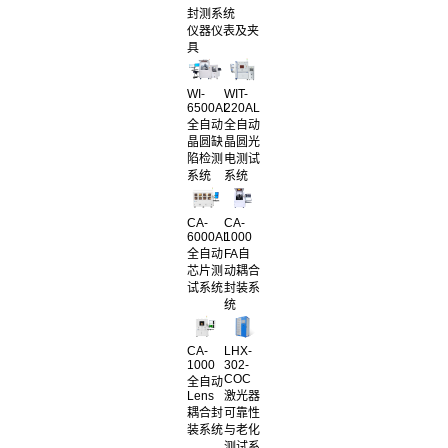
封测系统
仪器仪表及夹
具
WI-
WIT-
6500AL
220AL
全自动
全自动
晶圆缺
晶圆光
陷检测
电测试
系统
系统
CA-
CA-
6000AL
1000
全自动
FA自
芯片测
动耦合
试系统
封装系
统
CA-
LHX-
1000
302-
COC
全自动
Lens
激光器
耦合封
可靠性
装系统
与老化
测试系