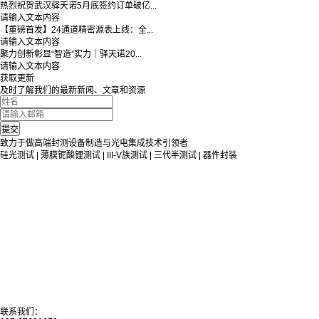
热烈祝贺武汉驿天诺5月底签约订单破亿...
请输入文本内容
【重磅首发】24通道精密源表上线：全...
请输入文本内容
聚力创新彰显“智造”实力｜驿天诺20...
请输入文本内容
获取更新
及时了解我们的最新新闻、文章和资源
致力于做高端封测设备制造与光电集成技术引领者
硅光测试 | 薄膜铌酸锂测试 | III-V族测试 | 三代半测试 | 器件封装
联系我们：