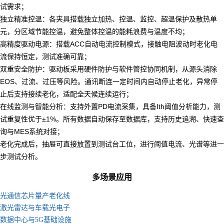
试需求；
独立精准控温：各夹具搭载独立加热、控温、监控、超温保护及散热单
元，分区域节能控温，避免整体控温的能耗浪费与温度不均；
高精度驱动电源：搭载ACC自动电流控制模式，接触电阻波动时老化电
流保持恒定，测试准确可靠；
双重安全防护：驱动板采用硬件防护与软件管控协同机制，从源头消除
EOS、过流、过压等风险。通讯断连一定时间内自动停止老化，异常停
止后支持接续老化，适配全天候连续运行；
在线监测与智能分析：支持外置PD电流采集，具备Ith阈值分析能力，测
试重复性优于±1%。所有数据自动保存至数据库，支持历史追溯、快速查
询与MES系统对接；
老化完成后，抽屉可直接放置到测试台工位，进行阈值电流、光谱等进一
步测试分析。
多场景应用
光通信芯片量产老化线
激光雷达与车载光电子
数据中心与5G基础设施