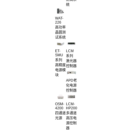
统
WAT-
226
高功率
晶圆测
试系统
ET-
LCM
SMU
系列
系列
激光器
高精度
控制器
电源模
块
APD老
化电源
控制器
OSM-
LCM-
4200
HP200
四通道
多通道
光源
高压电
源控制
器