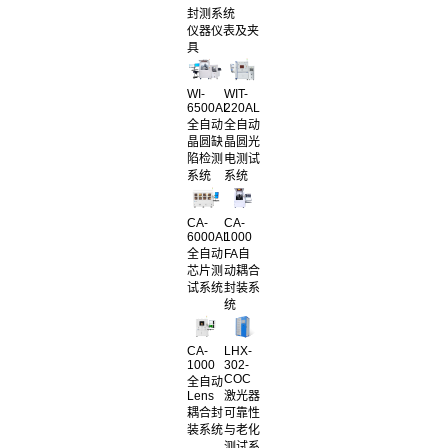
封测系统
仪器仪表及夹
具
WI-
WIT-
6500AL
220AL
全自动
全自动
晶圆缺
晶圆光
陷检测
电测试
系统
系统
CA-
CA-
6000AL
1000
全自动
FA自
芯片测
动耦合
试系统
封装系
统
CA-
LHX-
1000
302-
COC
全自动
Lens
激光器
耦合封
可靠性
装系统
与老化
测试系